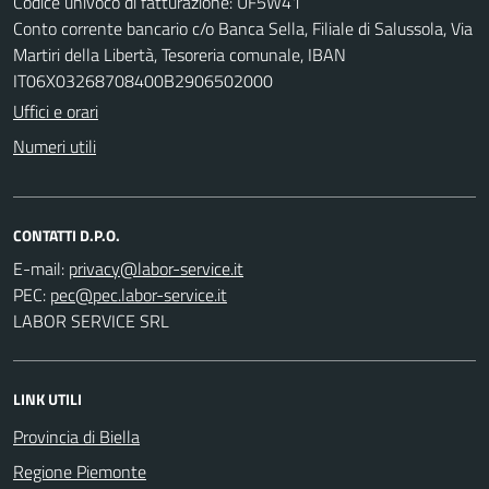
Codice univoco di fatturazione: UF5W41
Conto corrente bancario c/o Banca Sella, Filiale di Salussola, Via
Martiri della Libertà, Tesoreria comunale, IBAN
IT06X03268708400B2906502000
Uffici e orari
Numeri utili
CONTATTI D.P.O.
E-mail:
PEC:
LABOR SERVICE SRL
LINK UTILI
Provincia di Biella
Regione Piemonte