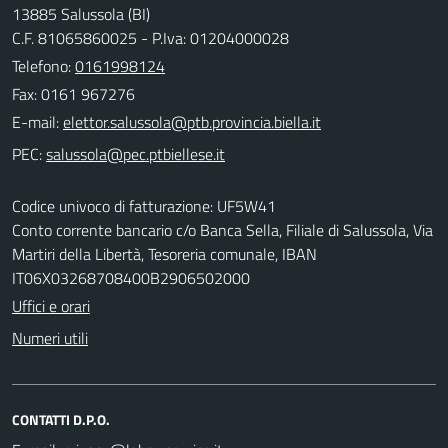
13885 Salussola (BI)
C.F. 81065860025 - P.Iva: 01204000028
Telefono:
0161998124
Fax: 0161 967276
E-mail:
PEC:
Codice univoco di fatturazione: UF5W41
Conto corrente bancario c/o Banca Sella, Filiale di Salussola, Via
Martiri della Libertà, Tesoreria comunale, IBAN
IT06X03268708400B2906502000
Uffici e orari
Numeri utili
CONTATTI D.P.O.