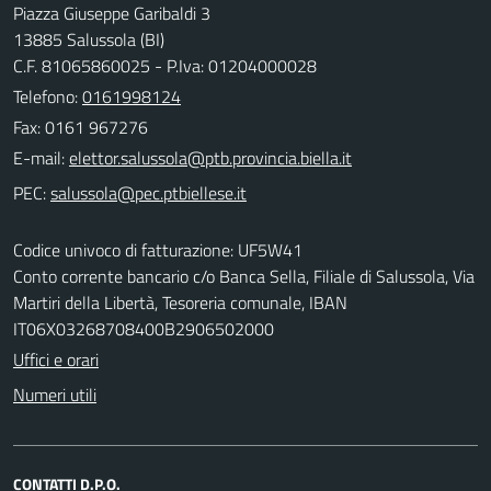
Piazza Giuseppe Garibaldi 3
13885 Salussola (BI)
C.F. 81065860025 - P.Iva: 01204000028
Telefono:
0161998124
Fax: 0161 967276
E-mail:
PEC:
Codice univoco di fatturazione: UF5W41
Conto corrente bancario c/o Banca Sella, Filiale di Salussola, Via
Martiri della Libertà, Tesoreria comunale, IBAN
IT06X03268708400B2906502000
Uffici e orari
Numeri utili
CONTATTI D.P.O.