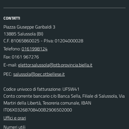
CONTATTI
Piazza Giuseppe Garibaldi 3
13885 Salussola (BI)
C.F. 81065860025 - P.Iva: 01204000028
Telefono:
0161998124
Fax: 0161 967276
E-mail:
PEC:
Codice univoco di fatturazione: UF5W41
Conto corrente bancario c/o Banca Sella, Filiale di Salussola, Via
Martiri della Libertà, Tesoreria comunale, IBAN
IT06X03268708400B2906502000
Uffici e orari
Numeri utili