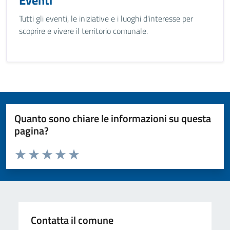
Eventi
Tutti gli eventi, le iniziative e i luoghi d'interesse per
scoprire e vivere il territorio comunale.
Quanto sono chiare le informazioni su questa
pagina?
Valuta da 1 a 5 stelle la pagina
Valuta 1 stelle su 5
Valuta 2 stelle su 5
Valuta 3 stelle su 5
Valuta 4 stelle su 5
Valuta 5 stelle su 5
Contatta il comune