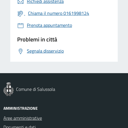
Richiedi assistenza
Chiama il numero 0161998124
Prenota appuntamento
Problemi in città
Segnala disservizio
Comune di Salussola
AMMINISTRAZIONE
Aree amministrative
Documenti e dati