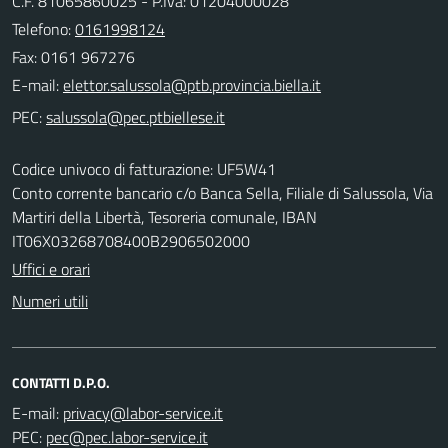
C.F. 81065860025 - P.Iva: 01204000028
Telefono:
0161998124
Fax: 0161 967276
E-mail:
PEC:
Codice univoco di fatturazione: UF5W41
Conto corrente bancario c/o Banca Sella, Filiale di Salussola, Via
Martiri della Libertà, Tesoreria comunale, IBAN
IT06X03268708400B2906502000
Uffici e orari
Numeri utili
CONTATTI D.P.O.
E-mail:
PEC: