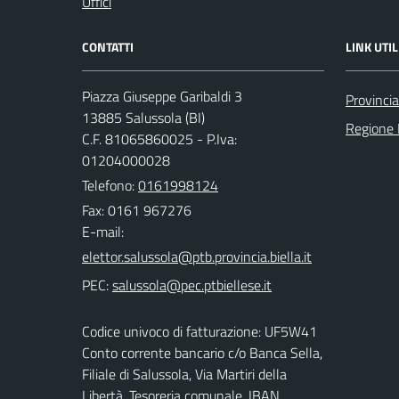
Uffici
CONTATTI
LINK UTIL
Piazza Giuseppe Garibaldi 3
Provincia
13885 Salussola (BI)
Regione
C.F. 81065860025 - P.Iva:
01204000028
Telefono:
0161998124
Fax: 0161 967276
E-mail:
PEC:
Codice univoco di fatturazione: UF5W41
Conto corrente bancario c/o Banca Sella,
Filiale di Salussola, Via Martiri della
Libertà, Tesoreria comunale, IBAN