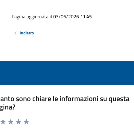
Pagina aggiornata il 03/06/2026 11:45
Indietro
anto sono chiare le informazioni su questa
gina?
a da 1 a 5 stelle la pagina
ta 1 stelle su 5
Valuta 2 stelle su 5
Valuta 3 stelle su 5
Valuta 4 stelle su 5
Valuta 5 stelle su 5