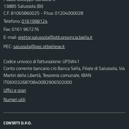
13885 Salussola (BI)
C.F. 81065860025 - P.Iva: 01204000028
Telefono:
0161998124
Fax: 0161 967276
E-mail:
PEC:
Codice univoco di fatturazione: UF5W41
Conto corrente bancario c/o Banca Sella, Filiale di Salussola, Via
Martiri della Libertà, Tesoreria comunale, IBAN
IT06X03268708400B2906502000
Uffici e orari
Numeri utili
CONTATTI D.P.O.